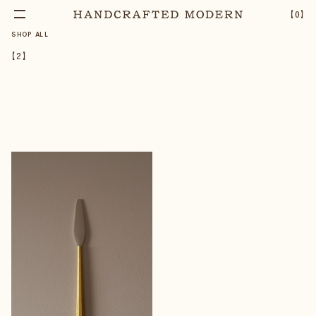
【
0
】
SHOP ALL
【
2
】