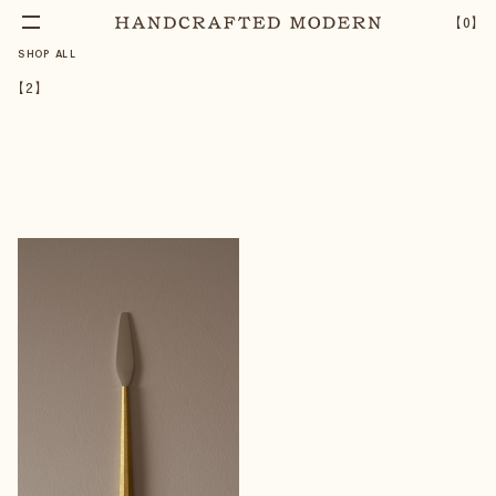
【
0
】
SHOP ALL
【
2
】