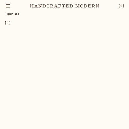
【
0
】
SHOP ALL
【
0
】