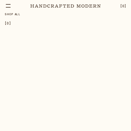
【
0
】
SHOP ALL
【
0
】