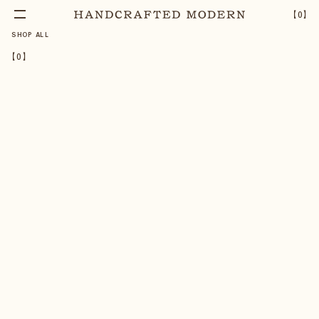
【
0
】
SHOP ALL
【
0
】