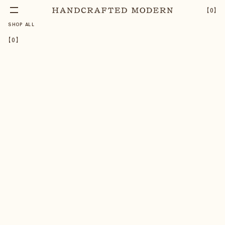
【
0
】
SHOP ALL
【
0
】