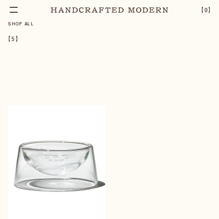
【
0
】
SHOP ALL
【
5
】