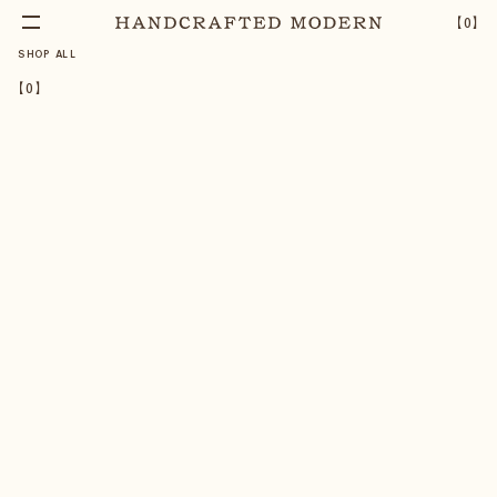
【
0
】
SHOP ALL
【
0
】