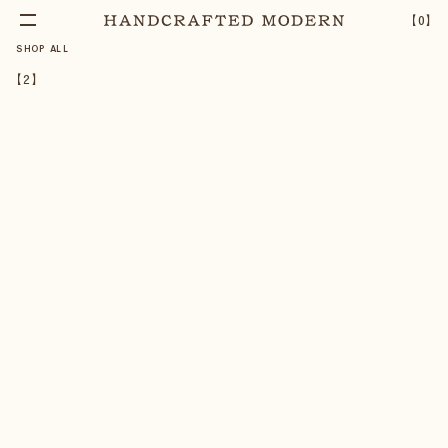
【
0
】
SHOP ALL
【
2
】